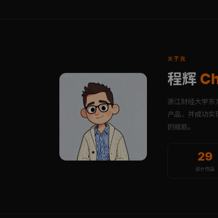
关于我
程辉
Ch
浙江财经大学东
产品，并成功实
的赋能。
29
设计作品