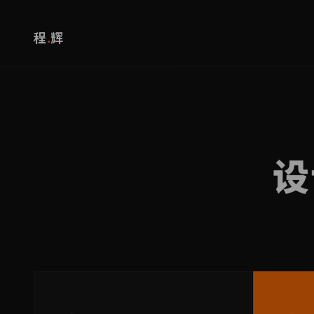
程
.
辉
设