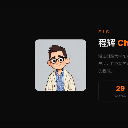
关于我
程辉
Ch
浙江财经大学东
产品，并成功实
的赋能。
29
设计作品